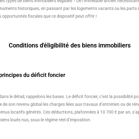
 les types de biens immobiliers éligibles ? De l’immeuble ancien nécessita
onuments historiques, en passant par les logements vacants ou les parts 
 opportunités fiscales que ce dispositif peut offrir !
Conditions d'éligibilité des biens immobiliers
principes du déficit foncier
ns le détail, rappelons les bases. Le déficit foncier, c’est la possibilité p
re de son revenu global les charges liées aux travaux d’entretien ou de ré
enus locatifs générés. Ces déductions, plafonnées à 10 700 € par an, s’
ns loués nus, sous le régime réel d’imposition.