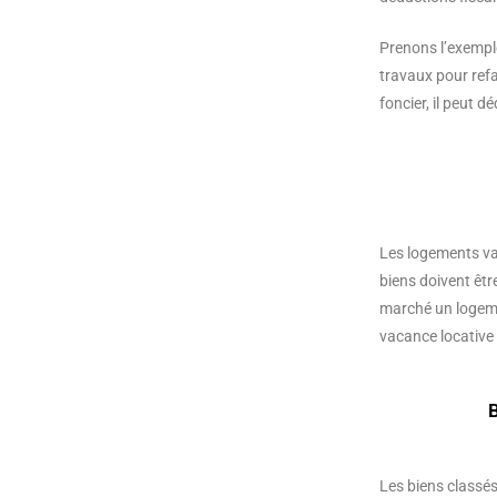
Prenons l’exemple
travaux pour refair
foncier, il peut 
Les logements vaca
biens doivent êtr
marché un logemen
vacance locative t
B
Les biens classé