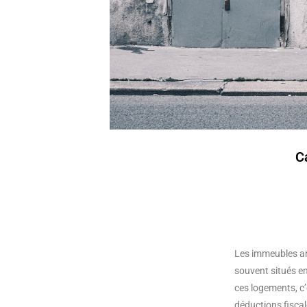
C
Les immeubles anc
souvent situés en
ces logements, c’
déductions fiscal