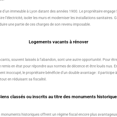
 d’un immeuble à Lyon datant des années 1900. Le propriétaire engage
e l’électricité, isoler les murs et moderniser les installations sanitaires. Gr
déduire une partie de ces charges de son revenu imposable.
Logements vacants à rénover
nts, souvent laissés à l’abandon, sont une autre opportunité. Pour être e
e remis en état pour répondre aux normes de décence et être loués nus. 
t inoccupé, le propriétaire bénéficie d’un double avantage : il participe à
out en réduisant sa fiscalité.
iens classés ou inscrits au titre des monuments historiqu
s monuments historiques offrent un régime fiscal encore plus avantageux