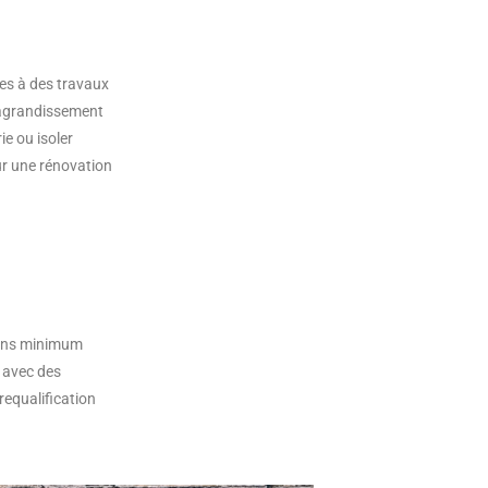
́es à des travaux
d’agrandissement
ie ou isoler
ur une rénovation
is ans minimum
, avec des
requalification