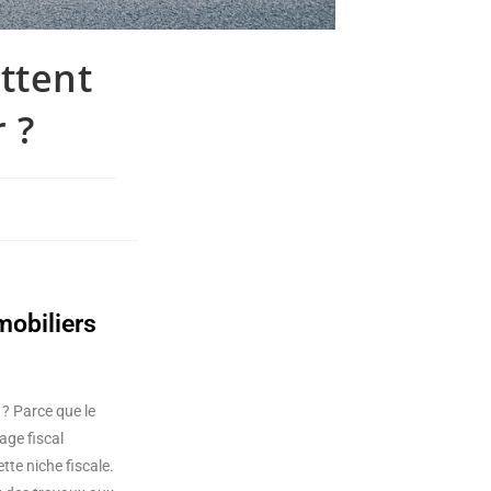
ttent
 ?
mobiliers
i ? Parce que le
age fiscal
tte niche fiscale.