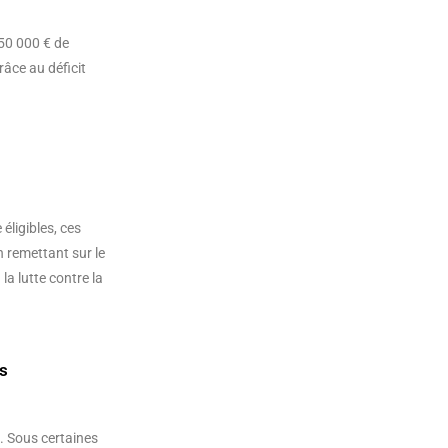
 50 000 € de
âce au déficit
́ligibles, ces
En remettant sur le
 la lutte contre la
es
. Sous certaines