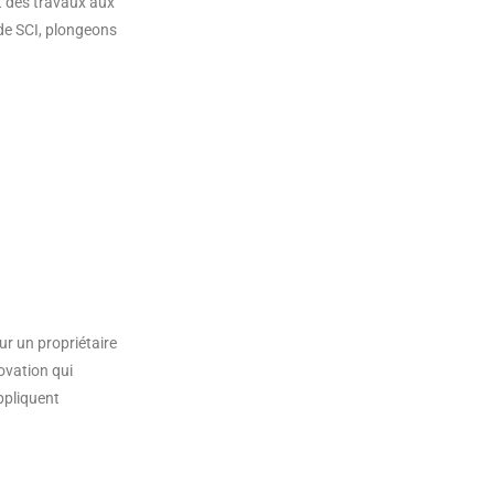
nt des travaux aux
de SCI, plongeons
our un propriétaire
novation qui
appliquent